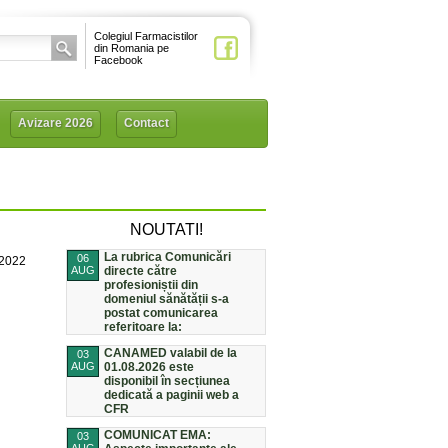
Colegiul Farmacistilor
din Romania pe
Facebook
Avizare 2026
Contact
NOUTATI!
La rubrica Comunicări
06
/2022
AUG
directe către
profesioniștii din
domeniul sănătății s-a
postat comunicarea
referitoare la:
CANAMED valabil de la
03
AUG
01.08.2026 este
disponibil în secțiunea
dedicată a paginii web a
CFR
COMUNICAT EMA:
03