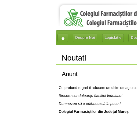
Despre Noi
Legislatie
Do
Noutati
Anunt
Cu profund regret îi aducem un ultim omagiu c
Sincere condoleanțe familiei îndoliate!
Dumnezeu să o odihnească în pace !
Colegiul Farmaciştilor din Judeţul Mureş