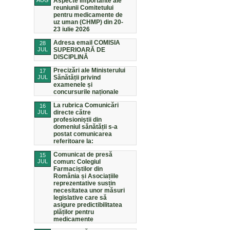
AUG
Aspecte importante ale
reuniunii Comitetului
pentru medicamente de
uz uman (CHMP) din 20-
23 iulie 2026
Adresa email COMISIA
28
JUL
SUPERIOARĂ DE
DISCIPLINĂ
Precizări ale Ministerului
17
JUL
Sănătății privind
examenele și
concursurile naționale
La rubrica Comunicări
16
JUL
directe către
profesioniștii din
domeniul sănătății s-a
postat comunicarea
referitoare la:
Comunicat de presă
15
JUL
comun: Colegiul
Farmaciștilor din
România și Asociațiile
reprezentative susțin
necesitatea unor măsuri
legislative care să
asigure predictibilitatea
plăților pentru
medicamente