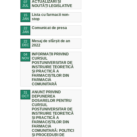
ACTUALIZĂRI ȘI
07
JUL
NOUTĂȚI LEGISLATIVE
Lista cu farmacii non-
15
JAN
stop
Comunicat de presa
22
JAN
Mesaj de sfârșit de an
22
DEC
2022
INFORMAȚII PRIVIND
04
NOV
CURSUL
POSTUNIVERSITAR DE
INSTRUIRE TEORETICĂ
ȘI PRACTICĂ A
FARMACIȘTILOR DIN
FARMACIA
COMUNITARĂ
ANUNȚ PRIVIND
31
OCT
DEPUNEREA
DOSARELOR PENTRU
CURSUL
POSTUNIVERSITAR DE
INSTRUIRE TEORETICĂ
ȘI PRACTICĂ A
FARMACIȘTILOR DIN
FARMACIA
COMUNITARĂ: POLITICI
ȘI PROCEDURI DE