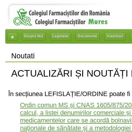
Despre Noi
Legislatie
Documente
Autorizari
Noutati
ACTUALIZĂRI ȘI NOUTĂȚI
În secțiunea LEFISLAȚIE/ORDINE poate fi a
Ordin comun MS și CNAS 1605/875/201
calcul, a listei denumirilor comerciale ş
medicamentelor care se acordă bolnavil
naţionale de sănătate şi a metodologiei